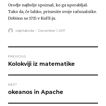
Orodje najbolje spoznaš, ko ga uporabljaš.
Tako da, če lahko, prinesite svoje računalnike.
Dobimo se 17:15 v KuFE-ju.
Author
odprtakoda
Posted
December 1, 2017
on
Post
PREVIOUS
navigation
Kolokviji iz matematike
Previous
post:
NEXT
okeanos in Apache
Next
post: